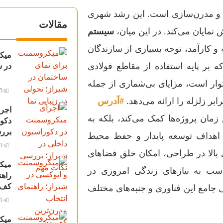
 و مدرن‌سازی است. این رشد شهری
مقالات
نمایان می‌کند. در این میان،
سیستم
و کارآمد، توجه بسیاری از سازندگان
میک
 بر پایه استفاده از مقاطع فولادی
در ش
سبک و نورد سرد (Lightweight Steel Framing) استوار است، مزایای بی‌شماری از جمله
6 آگوست 2026
بر زلزله را ارائه می‌دهد.
#آدرس
اجر
 نه تنها به کاهش زمان پروژه‌ها کمک می‌کند، بلکه به
دکور
برر
 اهداف توسعه پایدار و حفظ محیط
5 آگوست 2026
 بالا در طراحی، امکان خلق فضاهای
میک
سب به نیازهای زندگی امروزی در
راهن
کف‌
ی جامع این فناوری و جنبه‌های مختلف
4 آگوست 2026