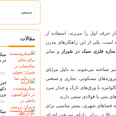
حرف اول را می‌زند، استفاده از
مقالات
 است. یکی از این راهکارهای مدرن
سازه فلزی سبک در شیراز
و سایر
میک
در ش
 نوع سازه‌ها که با نام LSF (Lightweight Steel Frame) نیز شناخته می‌شوند، به دلیل مزایای
6 آگوست 2026
ر پروژه‌های مسکونی، تجاری و صنعتی
اجر
گالوانیزه با ورق‌های نازک و جدار سرد
دکور
برر
 بتنی یا فولادی سنتی دارند.
5 آگوست 2026
عه فضاهای شهری، بستر مناسبی برای
میک
 بالا در برابر زلزله، سرعت اجرای