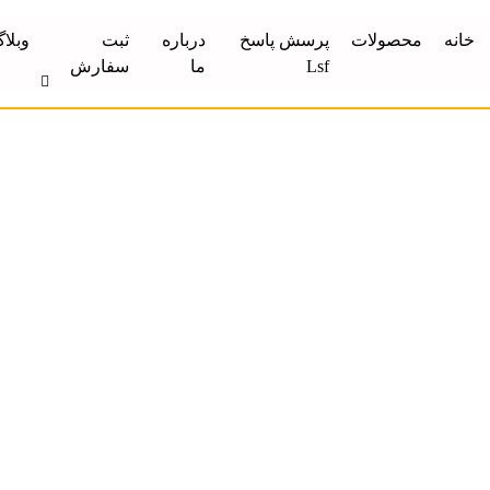
خانه
محصولات
پرسش پاسخ
درباره
ثبت
وبلا
Lsf
ما
سفارش
مای 100% جامع و اجرا