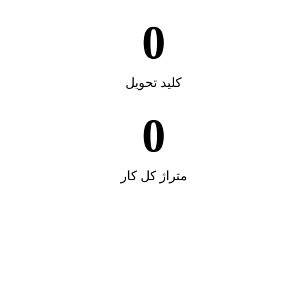
0
کلید تحویل​
0
متراژ کل کار​