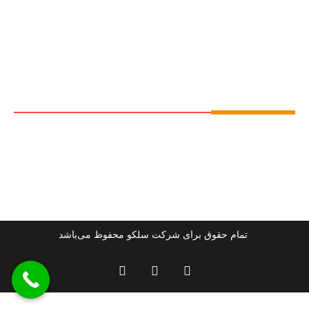
تیمی حرفه‌ای، پروژه‌های متنوعی از ویلاهای مدرن تا
ساختمان‌های مسکونی و اداری را با بالاترین کیفیت و کمترین
زمان اجرا به سرانجام رسانده‌ایم.
تماس با ما
تلفن تماس :
09129056405
ایمیل :
Info@padselco.com
شنبه – پنجشنبه: 9:00 – 18:00
تمام حقوق برای شرکت سلکو محفوظ می‌باشد